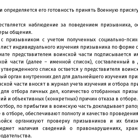
 определяется его готовность принять Военную присягу
ствляется наблюдение за поведением призывника, ос
неры общения.
 с призывником с учетом полученных социально-псих
 лист индивидуального изучения призывника по форме 
иате представителем воинской части подписывается и
ой части (далее – именной список), составленный в 
твержденного списка остается у представителя воинск
ый орган внутренних дел для дальнейшего изучения пр
нской части вносят в журнал учета изучения и отбора 
 для отбора личных дел, количество отобранных призы
лий и объективных (конкретных) причин отказа в отборе.
отбор, по прибытии в воинскую часть докладывает рапо
е в отборе, обеспечивают полноту и качество проведен
 войск организуют проверку призывников и их близ
редмет наличия сведений о правонарушениях, хран
одательства.