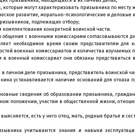
их призывника, находящихся в их личных делах;
, которые могут характеризовать призывника по месту ж
ческое развитие, морально-психологические и деловые 
ризывников, подлежащих отбору;
я комплектования конкретной воинской части.
го общения с военными комиссарами согласовываются д
вляет необходимое время своим представителям для к
ностей военных комиссариатов и количества изучаемых 
и в военный комиссариат они обязаны представиться в
я в личном деле призывника, представитель воинской ч
вника устанавливается наличие оснований для отказа 
основные сведения об образовании призывника, граждан
ном положении, участии в общественной жизни, отноше
ясняется, есть у него отец, мать, родные братья и сес
изывника учитываются знания и навыки эксплуатаци