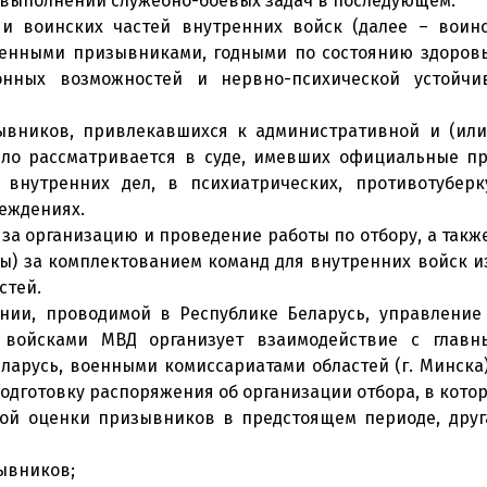
выполнении служебно-боевых задач в последующем.
 и воинских частей внутренних войск (далее – воинс
ленными призывниками, годными по состоянию здоровь
нных возможностей и нервно-психической устойчив
ывников, привлекавшихся к административной и (или)
ело рассматривается в суде, имевших официальные пр
внутренних дел, в психиатрических, противотуберку
еждениях.
х за организацию и проведение работы по отбору, а та
нкты) за комплектованием команд для внутренних войск 
стей.
нии, проводимой в Республике Беларусь, управление
 войсками МВД организует взаимодействие с главн
ларусь, военными комиссариатами областей (г. Минск
подготовку распоряжения об организации отбора, в кото
кой оценки призывников в предстоящем периоде, дру
ывников;