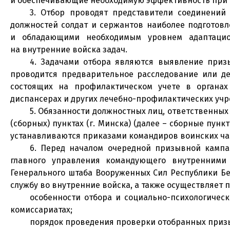
и обеспечивающие необходимую эффективность при 
3. Отбор проводят представители соединений
должностей солдат и сержантов наиболее подготов
и обладающими необходимым уровнем адаптацио
на внутренние войска задач.
4. Задачами отбора являются выявление приз
проводится предварительное расследование или д
состоящих на профилактическом учете в органах 
диспансерах и других лечебно-профилактических учр
5. Обязанности должностных лиц, ответственны
(сборных) пунктах (г. Минска) (далее – сборные пу
устанавливаются приказами командиров воинских ча
6. Перед началом очередной призывной кампа
главного управления командующего внутренними
Генерального штаба Вооруженных Сил Республики Бе
службу во внутренние войска, а также осуществляет 
особенности отбора и социально-психологичес
комиссариатах;
порядок проведения проверки отобранных приз